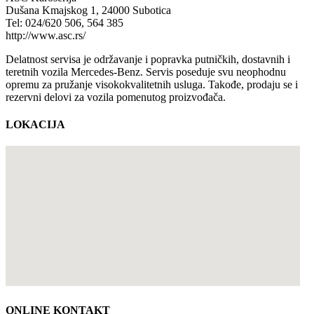
Dušana Kmajskog 1, 24000 Subotica
Tel: 024/620 506, 564 385
http://www.asc.rs/
Delatnost servisa je održavanje i popravka putničkih, dostavnih i
teretnih vozila Mercedes-Benz. Servis poseduje svu neophodnu
opremu za pružanje visokokvalitetnih usluga. Takođe, prodaju se i
rezervni delovi za vozila pomenutog proizvođača.
LOKACIJA
ONLINE KONTAKT