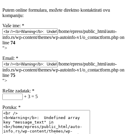
Putem online formulara, možete direktno kontaktirati ovu
kompaniju:
Vaše ime:
*
/home/epress/public_html/auto-
info.rs/wp-content/themes/wp-autoinfo-v1/o_contactform.php on
line
74
">
Email:
*
/home/epress/public_html/auto-
info.rs/wp-content/themes/wp-autoinfo-v1/o_contactform.php on
line
75
">
Rešite zadatak:
*
+ 3 = 5
Poruka:
*