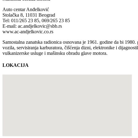
Auto centar Anđelković
Stolačka 8, 11031 Beograd
Tel: 011/265 23 85, 069/265 23 85
E-mail: ac.andjelkovic@sbb.rs
www.ac-andjelkovic.co.rs
Samostalna zanatska radionica osnovana je 1961. godine da bi 1980. 
vozila, servisiranja karburatora, čišćenja dizni, elektronike i dijagnos
vulkanizerske usluge i mašinsku obradu glave motora.
LOKACIJA