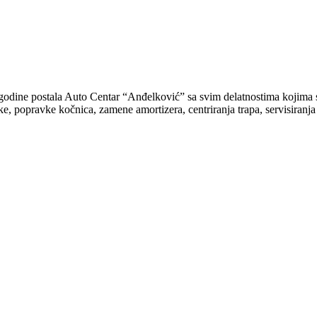
godine postala Auto Centar “Anđelković” sa svim delatnostima kojima s
tike, popravke kočnica, zamene amortizera, centriranja trapa, servisiranj