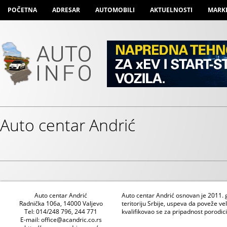
POČETNA
ADRESAR
AUTOMOBILI
AKTUELNOSTI
MARK
Auto centar Andrić
Auto centar Andrić
Auto centar Andrić osnovan je 2011. g
Radnička 106a, 14000 Valjevo
teritoriju Srbije, uspeva da poveže v
Tel: 014/248 796, 244 771
kvalifikovao se za pripadnost porodic
E-mail: office@acandric.co.rs