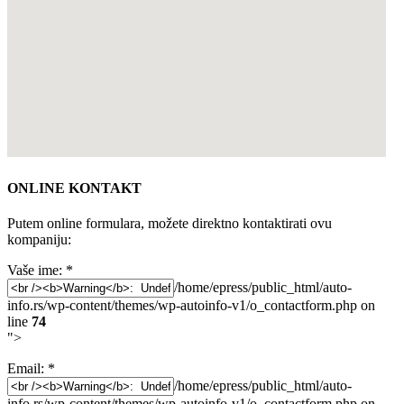
ONLINE KONTAKT
Putem online formulara, možete direktno kontaktirati ovu
kompaniju:
Vaše ime:
*
/home/epress/public_html/auto-
info.rs/wp-content/themes/wp-autoinfo-v1/o_contactform.php on
line
74
">
Email:
*
/home/epress/public_html/auto-
info.rs/wp-content/themes/wp-autoinfo-v1/o_contactform.php on