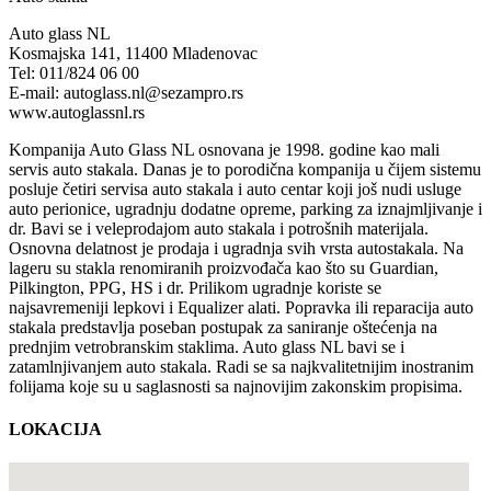
Auto glass NL
Kosmajska 141, 11400 Mladenovac
Tel: 011/824 06 00
E-mail: autoglass.nl@sezampro.rs
www.autoglassnl.rs
Kompanija Auto Glass NL osnovana je 1998. godine kao mali
servis аutо stakala. Danas je to porodična kompanija u čijem sistemu
posluje četiri servisa аuto stakala i auto centar koji još nudi usluge
auto perionice, ugradnju dodatne opreme, parking za iznajmljivanje i
dr. Bavi se i veleprodajom auto stakala i potrošnih materijala.
Osnovna delatnost je prodaja i ugradnja svih vrsta autostakala. Na
lageru su stakla renomiranih proizvođača kao što su Guardian,
Pilkington, PPG, HS i dr. Prilikom ugradnje koriste se
najsavremeniji lepkovi i Equalizer alati. Popravka ili reparacija auto
stakala predstavlja poseban postupak za saniranje oštećenja na
prednjim vetrobranskim staklima. Auto glass NL bavi se i
zatamlnjivanjem auto stakala. Radi se sa najkvalitetnijim inostranim
folijama koje su u saglasnosti sa najnovijim zakonskim propisima.
LOKACIJA