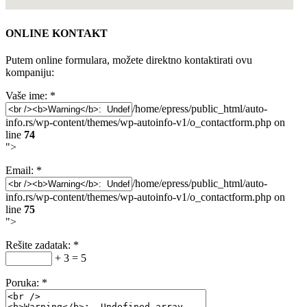
ONLINE KONTAKT
Putem online formulara, možete direktno kontaktirati ovu
kompaniju:
Vaše ime:
*
/home/epress/public_html/auto-
info.rs/wp-content/themes/wp-autoinfo-v1/o_contactform.php on
line
74
">
Email:
*
/home/epress/public_html/auto-
info.rs/wp-content/themes/wp-autoinfo-v1/o_contactform.php on
line
75
">
Rešite zadatak:
*
+ 3 = 5
Poruka:
*