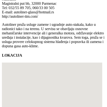
Magistralni put bb, 32000 Parmenac
Tel: 032/55 89 705, 060/33 00 505
E-mail: autoliner-glass@hotmail.rs
http://autoliner-tim.com/
Autoliner pruža usluge zamene i ugradnje auto-stakala, kako u
radionici tako i na terenu. U servisu se obavljaju osnovne
mehaničarske intervencije ali i generalka motora, održavanje elektro
uređaja i instalacije, kao i dijagnostika kvarova. Sem toga, pruža se i
usluga provere celokupnog sistema hlađenja i popravka ili zamena i
dopuna gasa auto-klime.
LOKACIJA