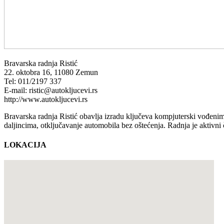
Bravarska radnja Ristić
22. oktobra 16, 11080 Zemun
Tel: 011/2197 337
E-mail: ristic@autokljucevi.rs
http://www.autokljucevi.rs
Bravarska radnja Ristić obavlja izradu ključeva kompjuterski vođenim
daljincima, otključavanje automobila bez oštećenja. Radnja je aktivn
LOKACIJA