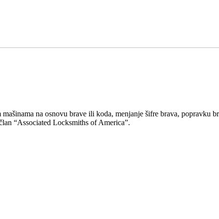
 mašinama na osnovu brave ili koda, menjanje šifre brava, popravku br
i član “Associated Locksmiths of America”.