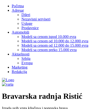
Početna
Adresar
Dileri
Nezavisni serviseri
Usluge
Prodavnice
Automobili
Modeli sa cenom ispod 10.000 evra
Modeli sa cenom od 10.000 do 12.000 evra
Modeli sa cenom od 12.000 do 15.000 evra
Modeli sa cenom preko 15.000 evra
Aktuelnosti
Srbija
Evropa
Marketing
Redakcija
Bravarska radnja Ristić
Izrada svih vrsta ključeva i popravka brava