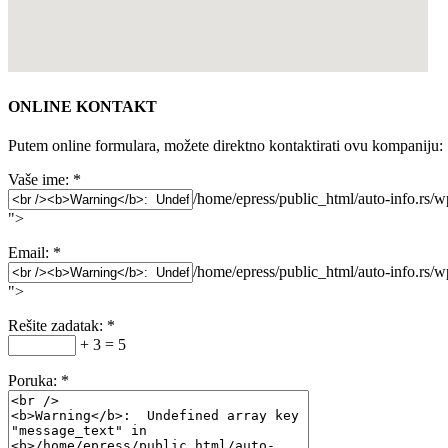
ONLINE KONTAKT
Putem online formulara, možete direktno kontaktirati ovu kompaniju:
Vaše ime:
*
/home/epress/public_html/auto-info.rs/
">
Email:
*
/home/epress/public_html/auto-info.rs/
">
Rešite zadatak:
*
+ 3 = 5
Poruka:
*