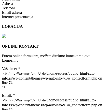
Adresa
Telefoni
Email adresa
Internet prezentacija
LOKACIJA
ONLINE KONTAKT
Putem online formulara, možete direktno kontaktirati ovu
kompaniju:
Vaše ime:
*
/home/epress/public_html/auto-
info.rs/wp-content/themes/wp-autoinfo-v1/o_contactform.php on
line
74
">
Email:
*
/home/epress/public_html/auto-
info.rs/wp-content/themes/wp-autoinfo-v1/o_contactform.php on
line
75