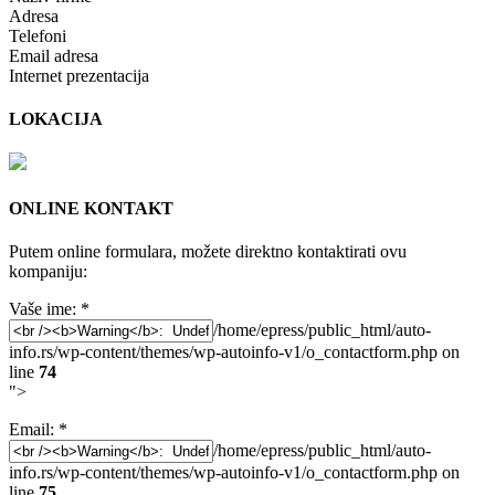
Adresa
Telefoni
Email adresa
Internet prezentacija
LOKACIJA
ONLINE KONTAKT
Putem online formulara, možete direktno kontaktirati ovu
kompaniju:
Vaše ime:
*
/home/epress/public_html/auto-
info.rs/wp-content/themes/wp-autoinfo-v1/o_contactform.php on
line
74
">
Email:
*
/home/epress/public_html/auto-
info.rs/wp-content/themes/wp-autoinfo-v1/o_contactform.php on
line
75