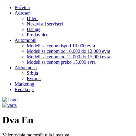
Početna
Adresar
Dileri
Nezavisni serviseri
Usluge
Prodavnice
Automobili
Modeli sa cenom ispod 10.000 evra
Modeli sa cenom od 10.000 do 12.000 evra
Modeli sa cenom od 12.000 do 15.000 evra
Modeli sa cenom preko 15.000 evra
Aktuelnosti
Srbija
Evropa
Marketing
Redakcija
Dva En
Veleprodaja motornih ulja i maziva