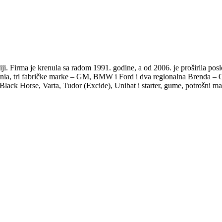
iji. Firma je krenula sa radom 1991. godine, a od 2006. je proširila pos
lenia, tri fabričke marke – GM, BMW i Ford i dva regionalna Brenda – O
Black Horse, Varta, Tudor (Excide), Unibat i starter, gume, potrošni mat