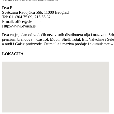
Dva En
Svetozara Radojčića 56b, 11000 Beograd
Tel: 011/304 75 09, 715 55 32
E-mail: office@dvaen.rs
Http://www.dvaen.rs
Dva en je jedan od vodećih nezavisnih distributera ulja i maziva u Srb
premium brendova – Castrol, Mobil, Shell, Total, Elf, Valvoline i Se
a nudi i Galax proizvode. Osim ulja i maziva prodaje i akumulatore – 
LOKACIJA