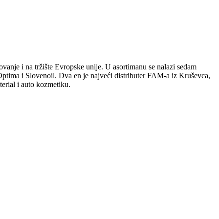
lovanje i na tržište Evropske unije. U asortimanu se nalazi sedam
ptima i Slovenoil. Dva en je najveći distributer FAM-a iz Kruševca,
erial i auto kozmetiku.