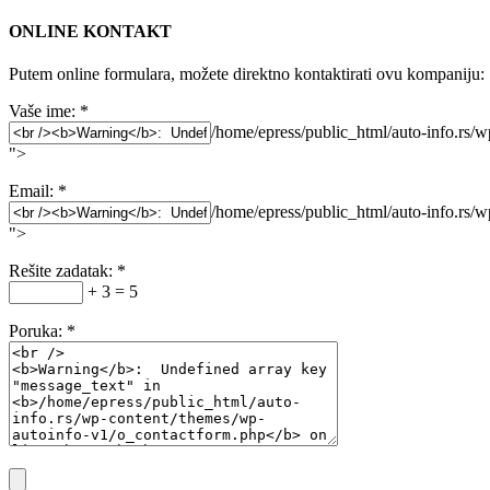
ONLINE KONTAKT
Putem online formulara, možete direktno kontaktirati ovu kompaniju:
Vaše ime:
*
/home/epress/public_html/auto-info.rs/
">
Email:
*
/home/epress/public_html/auto-info.rs/
">
Rešite zadatak:
*
+ 3 = 5
Poruka:
*