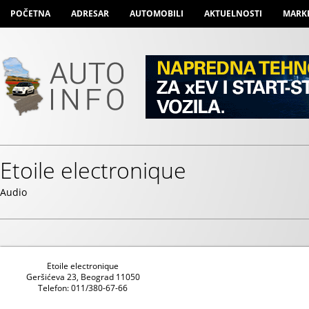
POČETNA
ADRESAR
AUTOMOBILI
AKTUELNOSTI
MARK
Etoile electronique
Audio
Etoile electronique
Geršićeva 23, Beograd 11050
Telefon: 011/380-67-66