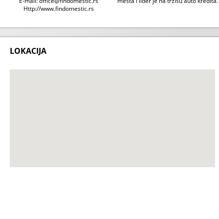
E-mail: office@findomestic.rs
mesta i lider je na tržišu auto kredita.
Http://www.findomestic.rs
LOKACIJA