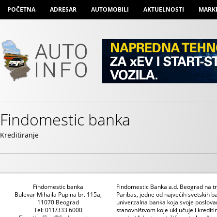
POČETNA
ADRESAR
AUTOMOBILI
AKTUELNOSTI
MARK
Findomestic banka
Kreditiranje
Findomestic banka
Findomestic Banka a.d. Beograd na trž
Bulevar Mihaila Pupina br. 115a,
Paribas, jedne od najvećih svetskih ba
11070 Beograd
univerzalna banka koja svoje poslova
Tel: 011/333 6000
stanovništvom koje uključuje i kredit