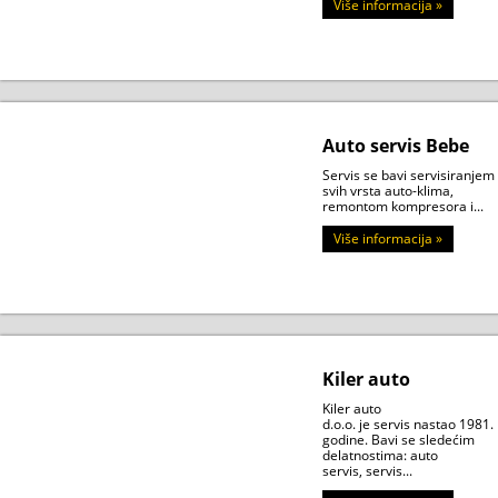
Više informacija »
Auto servis Bebe
Servis se bavi servisiranjem
svih vrsta auto-klima,
remontom kompresora i...
Više informacija »
Kiler auto
Kiler auto
d.o.o. je servis nastao 1981.
godine. Bavi se sledećim
delatnostima: auto
servis, servis...