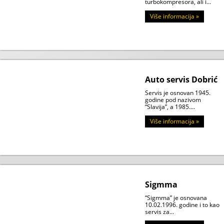
turbokompresora, ali i...
Više informacija »
Auto servis Dobrić
Servis je osnovan 1945.
godine pod nazivom
“Slavija”, a 1985....
Više informacija »
Sigmma
“Sigmma” je osnovana
10.02.1996. godine i to kao
servis za...