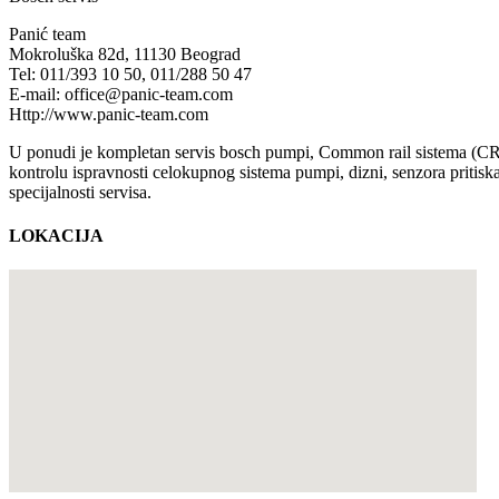
Panić team
Mokroluška 82d, 11130 Beograd
Tel: 011/393 10 50, 011/288 50 47
E-mail: office@panic-team.com
Http://www.panic-team.com
U ponudi je kompletan servis bosch pumpi, Common rail sistema (CRS),
kontrolu ispravnosti celokupnog sistema pumpi, dizni, senzora pritisk
specijalnosti servisa.
LOKACIJA