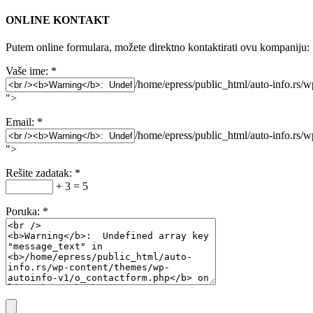
ONLINE KONTAKT
Putem online formulara, možete direktno kontaktirati ovu kompaniju:
Vaše ime:
*
/home/epress/public_html/auto-info.rs/
">
Email:
*
/home/epress/public_html/auto-info.rs/
">
Rešite zadatak:
*
+ 3 = 5
Poruka:
*