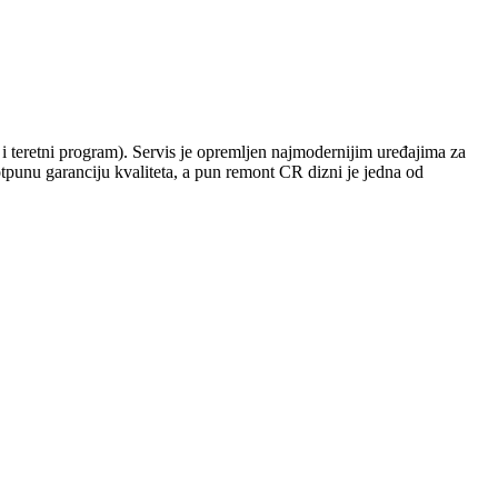
i teretni program). Servis je opremljen najmodernijim uređajima za
otpunu garanciju kvaliteta, a pun remont CR dizni je jedna od