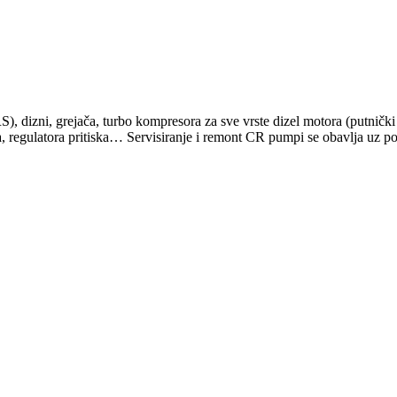
 dizni, grejača, turbo kompresora za sve vrste dizel motora (putnički 
a, regulatora pritiska… Servisiranje i remont CR pumpi se obavlja uz p