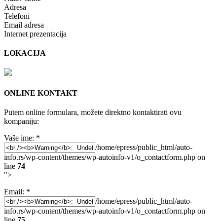
Adresa
Telefoni
Email adresa
Internet prezentacija
LOKACIJA
ONLINE KONTAKT
Putem online formulara, možete direktno kontaktirati ovu
kompaniju:
Vaše ime:
*
/home/epress/public_html/auto-
info.rs/wp-content/themes/wp-autoinfo-v1/o_contactform.php on
line
74
">
Email:
*
/home/epress/public_html/auto-
info.rs/wp-content/themes/wp-autoinfo-v1/o_contactform.php on
line
75