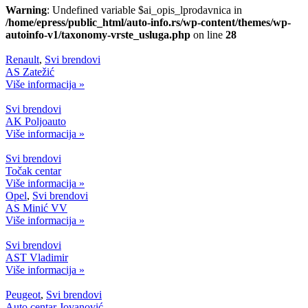
Warning
: Undefined variable $ai_opis_lprodavnica in
/home/epress/public_html/auto-info.rs/wp-content/themes/wp-
autoinfo-v1/taxonomy-vrste_usluga.php
on line
28
Renault
,
Svi brendovi
AS Zatežić
Više informacija »
Svi brendovi
AK Poljoauto
Više informacija »
Svi brendovi
Točak centar
Više informacija »
Opel
,
Svi brendovi
AS Minić VV
Više informacija »
Svi brendovi
AST Vladimir
Više informacija »
Peugeot
,
Svi brendovi
Auto centar Jovanović