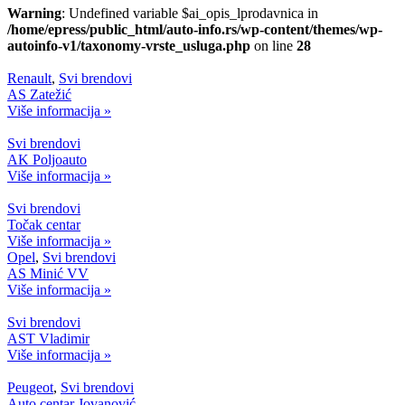
Warning
: Undefined variable $ai_opis_lprodavnica in
/home/epress/public_html/auto-info.rs/wp-content/themes/wp-
autoinfo-v1/taxonomy-vrste_usluga.php
on line
28
Renault
,
Svi brendovi
AS Zatežić
Više informacija »
Svi brendovi
AK Poljoauto
Više informacija »
Svi brendovi
Točak centar
Više informacija »
Opel
,
Svi brendovi
AS Minić VV
Više informacija »
Svi brendovi
AST Vladimir
Više informacija »
Peugeot
,
Svi brendovi
Auto centar Jovanović