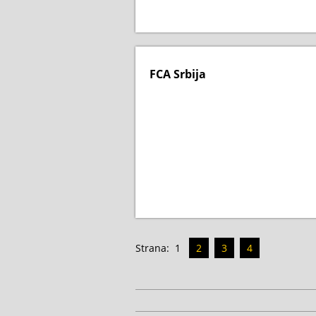
FCA Srbija
Strana:
1
2
3
4