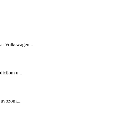
ča: Volkswagen...
icijom u...
 uvozom,...