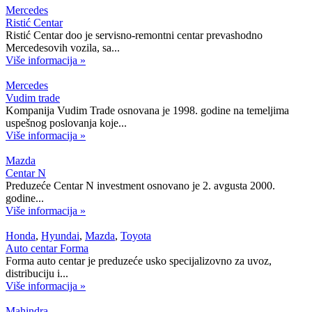
Mercedes
Ristić Centar
Ristić Centar doo je servisno-remontni centar prevashodno
Mercedesovih vozila, sa...
Više informacija »
Mercedes
Vudim trade
Kompanija Vudim Trade osnovana je 1998. godine na temeljima
uspešnog poslovanja koje...
Više informacija »
Mazda
Centar N
Preduzeće Centar N investment osnovano je 2. avgusta 2000.
godine...
Više informacija »
Honda
,
Hyundai
,
Mazda
,
Toyota
Auto centar Forma
Forma auto centar je preduzeće usko specijalizovno za uvoz,
distribuciju i...
Više informacija »
Mahindra