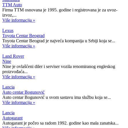
TTM Auto
Firma TTM osnovana je 1995. godine i registrovana je za uvoz-
izvoz,...
Više informacija »
Lexus
Toyota Centar Beograd
Toyota Centar Beograd je najveća kompanija u Srbiji koja se...
Više informacija »
Land Rover
Nine
Nine je ovlašćeni diler i serviser vozila renomiranog engleskog
proizvođaća...
Više informacija »
Lancia
Auto centar Bogunović
Auto centar Bogunović u svom sastavu ima službu koja se...
Više informacija »
Lancia
Autogarant
Autogarant je počeo sa radom 1992. godine kao mala zanatska...