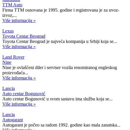
TTM Auto
Firma TTM osnovana je 1995. godine i registrovana je za uvoz-
izvoz,...
Više informacija »
Lexus
Toyota Centar Beograd
Toyota Centar Beograd je najveća kompanija u Srbiji koja se...
Više informacija »
Land Rover
Nine
Nine je ovlašćeni diler i serviser vozila renomiranog engleskog
proizvođaća...
Više informacija »
Lancia
Auto centar Bogunović
Auto centar Bogunović u svom sastavu ima službu koja se...
Više informacija »
Lancia
Autogarant
Autogarant je počeo sa radom 1992. godine kao mala zanatska...