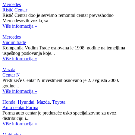
Mercedes
Ristić Centar
Ristić Centar doo je servisno-remontni centar prevashodno
Mercedesovih vozila, sa...
Više informacija »
Mercedes
Vudim trade
Kompanija Vudim Trade osnovana je 1998. godine na temeljima
uspešnog poslovanja koje...
Više informacija »
Mazda
Centar N
Preduzeće Centar N investment osnovano je 2. avgusta 2000.
godine...
Više informacija »
Honda
,
Hyundai
,
Mazda
,
Toyota
Auto centar Forma
Forma auto centar je preduzeće usko specijalizovno za uvoz,
distribuciju i...
Više informacija »
Mahindra