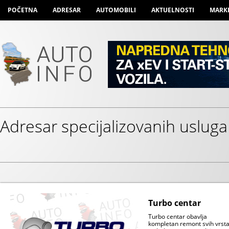
POČETNA
ADRESAR
AUTOMOBILI
AKTUELNOSTI
MARK
Adresar specijalizovanih usluga
Turbo centar
Turbo centar obavlja
kompletan remont svih vrst