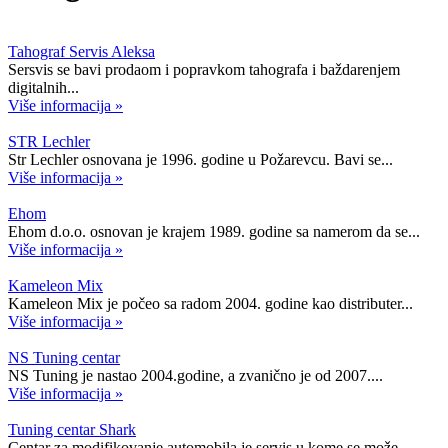
Tahograf Servis Aleksa
Sersvis se bavi prodaom i popravkom tahografa i baždarenjem
digitalnih...
Više informacija »
STR Lechler
Str Lechler osnovana je 1996. godine u Požarevcu. Bavi se...
Više informacija »
Ehom
Ehom d.o.o. osnovan je krajem 1989. godine sa namerom da se...
Više informacija »
Kameleon Mix
Kameleon Mix je počeo sa radom 2004. godine kao distributer...
Više informacija »
NS Tuning centar
NS Tuning je nastao 2004.godine, a zvanično je od 2007....
Više informacija »
Tuning centar Shark
Centar za modifikovanje automobila je servis u kome se može...