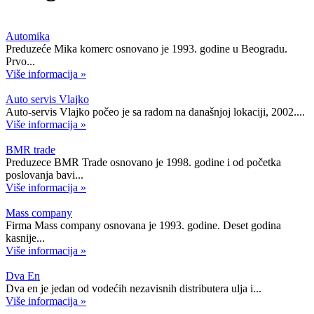
Automika
Preduzeće Mika komerc osnovano je 1993. godine u Beogradu.
Prvo...
Više informacija »
Auto servis Vlajko
Auto-servis Vlajko počeo je sa radom na današnjoj lokaciji, 2002....
Više informacija »
BMR trade
Preduzece BMR Trade osnovano je 1998. godine i od početka
poslovanja bavi...
Više informacija »
Mass company
Firma Mass company osnovana je 1993. godine. Deset godina
kasnije...
Više informacija »
Dva En
Dva en je jedan od vodećih nezavisnih distributera ulja i...
Više informacija »