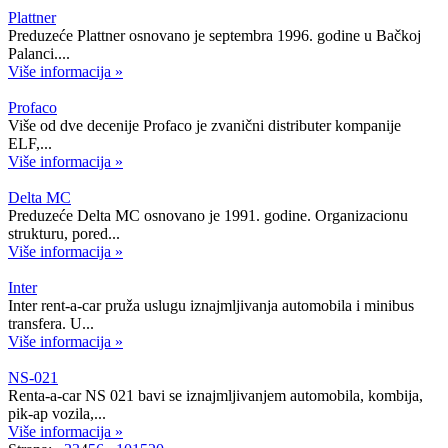
Plattner
Preduzeće Plattner osnovano je septembra 1996. godine u Bačkoj
Palanci....
Više informacija »
Profaco
Više od dve decenije Profaco je zvanični distributer kompanije
ELF,...
Više informacija »
Delta MC
Preduzeće Delta MC osnovano je 1991. godine. Organizacionu
strukturu, pored...
Više informacija »
Inter
Inter rent-a-car pruža uslugu iznajmljivanja automobila i minibus
transfera. U...
Više informacija »
NS-021
Renta-a-car NS 021 bavi se iznajmljivanjem automobila, kombija,
pik-ap vozila,...
Više informacija »