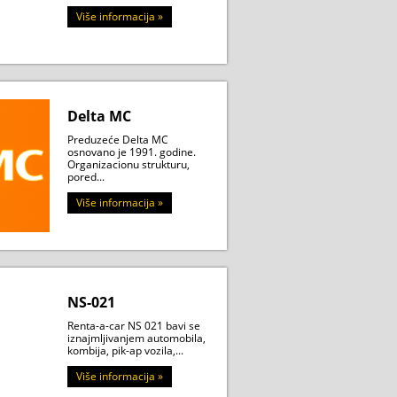
Više informacija »
Delta MC
Preduzeće Delta MC
osnovano je 1991. godine.
Organizacionu strukturu,
pored...
Više informacija »
NS-021
Renta-a-car NS 021 bavi se
iznajmljivanjem automobila,
kombija, pik-ap vozila,...
Više informacija »