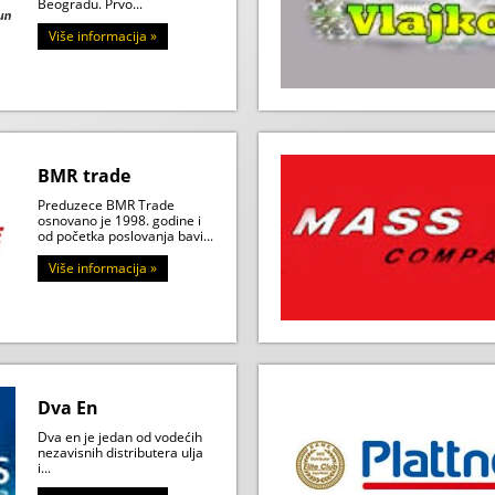
Beogradu. Prvo...
Više informacija »
BMR trade
Preduzece BMR Trade
osnovano je 1998. godine i
od početka poslovanja bavi...
Više informacija »
Dva En
Dva en je jedan od vodećih
nezavisnih distributera ulja
i...