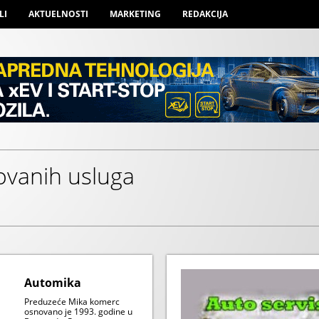
LI
AKTUELNOSTI
MARKETING
REDAKCIJA
zovanih usluga
Automika
Preduzeće Mika komerc
osnovano je 1993. godine u