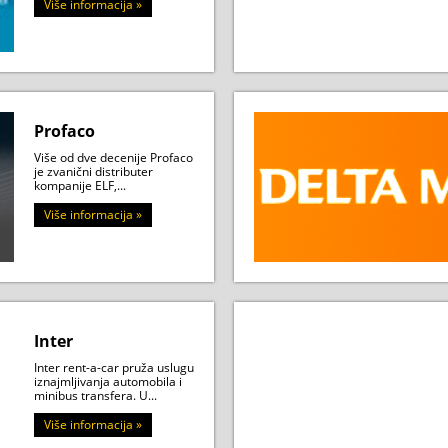
Više informacija »
Profaco
Više od dve decenije Profaco
je zvanični distributer
kompanije ELF,...
Više informacija »
Inter
Inter rent-a-car pruža uslugu
iznajmljivanja automobila i
minibus transfera. U...
Više informacija »