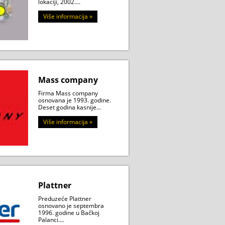
lokaciji, 2002....
Više informacija »
Mass company
Firma Mass company
osnovana je 1993. godine.
Deset godina kasnije...
Više informacija »
Plattner
Preduzeće Plattner
osnovano je septembra
1996. godine u Bačkoj
Palanci....