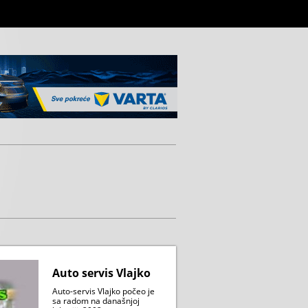
Auto servis Vlajko
Auto-servis Vlajko počeo je
sa radom na današnjoj