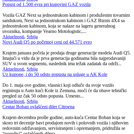
Popust od 1.500 evra pri kupovini GAZ vozila
Vozila GAZ Next sa jednostrukom kabinom i produženim tovarnim
sandukom, Next sa jednostrukom kabinom i GAZ Biznis 4X4 sa
jednostrukom kabinom, koja se nalaze na lageru generalnog
uvoznika, kompanije Vearno Motologistic,...
Aktuelnosti
,
Srbija
Novi Audi Q5 po početnoj ceni od 44.571 evro
Krajem januara počela je prodaja druge generacije modela Audi Q5.
Imajući u vidu da je prva generacija godinama bila najprodavaniji
SUV u svom segmentu, naslednik ima težak zadatak da održi...
Aktuelnosti
,
Srbija
Uz kupone, i do 50 odsto popusta na usluge u AK Kole
Do 1. maja ove godine, vlasnici koji odluče da svoje vozilo
registruju u Auto kući Kole iz Zemuna, moći će da obave tehnički
pregled uz čak 50 odsto popusta. Umesto...
Aktuelnosti
,
Srbija
Centar Boban ovlašćeni diler Citroena
Krajem decembra prošle godine, auto-kuća Centar Boban koja se
skoro tri decenije bavi prodajom novih i polovnih vozila i njihovim
redovnim održavanjem, servisiranjem i opremanjem, pridružila se
“porodici” ovlašćenih dilera...