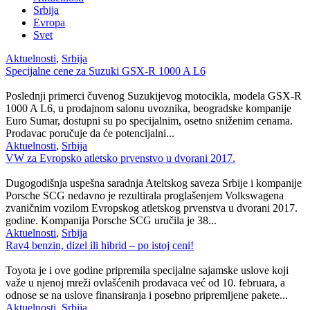
Srbija
Evropa
Svet
Aktuelnosti
,
Srbija
Specijalne cene za Suzuki GSX-R 1000 A L6
Poslednji primerci čuvenog Suzukijevog motocikla, modela GSX-R
1000 A L6, u prodajnom salonu uvoznika, beogradske kompanije
Euro Sumar, dostupni su po specijalnim, osetno sniženim cenama.
Prodavac poručuje da će potencijalni...
Aktuelnosti
,
Srbija
VW za Evropsko atletsko prvenstvo u dvorani 2017.
Dugogodišnja uspešna saradnja Ateltskog saveza Srbije i kompanije
Porsche SCG nedavno je rezultirala proglašenjem Volkswagena
zvaničnim vozilom Evropskog atletskog prvenstva u dvorani 2017.
godine. Kompanija Porsche SCG uručila je 38...
Aktuelnosti
,
Srbija
Rav4 benzin, dizel ili hibrid – po istoj ceni!
Toyota je i ove godine pripremila specijalne sajamske uslove koji
važe u njenoj mreži ovlašćenih prodavaca već od 10. februara, a
odnose se na uslove finansiranja i posebno pripremljene pakete...
Aktuelnosti
,
Srbija